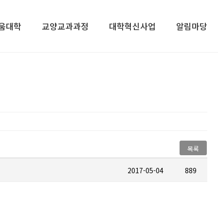
움대학
교양교과과정
대학혁신사업
알림마당
말
교과과정구성
사업개요
공지사항
교양교과목
추진내용
자료실
개
관련사이트
목록
2017-05-04
889