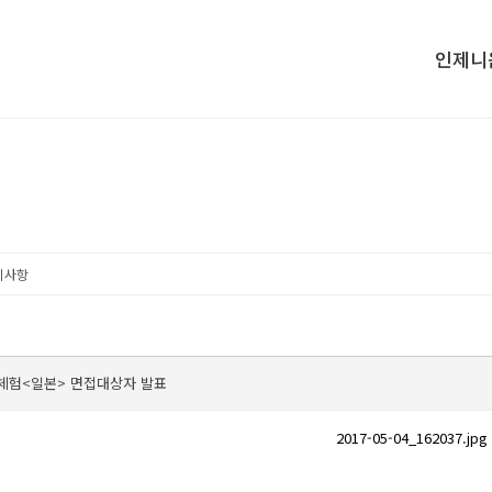
인제니
학장인사
대학소개
교수진소
오시는 길
지사항
화체험<일본> 면접대상자 발표